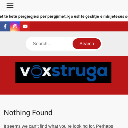
Skip
to
t të ketë përgjegjësi për përgjimet, kjo është çështje e mbijetesës së
content
facebook
instagram
youtube
Search
VOX
Zëri i
qytetar
të Stru
Nothing Found
It seems we can’t find what you’re looking for. Perhaps