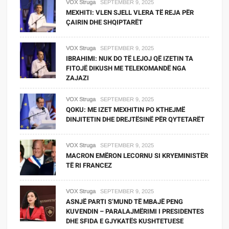
VOX Struga
SEPTEMBER 9, 2025
MEXHITI: VLEN SJELL VLERA TË REJA PËR
ÇAIRIN DHE SHQIPTARËT
VOX Struga
SEPTEMBER 9, 2025
IBRAHIMI: NUK DO TË LEJOJ QË IZETIN TA
FITOJË DIKUSH ME TELEKOMANDË NGA
ZAJAZI
VOX Struga
SEPTEMBER 9, 2025
QOKU: ME IZET MEXHITIN PO KTHEJMË
DINJITETIN DHE DREJTËSINË PËR QYTETARËT
VOX Struga
SEPTEMBER 9, 2025
MACRON EMËRON LECORNU SI KRYEMINISTËR
TË RI FRANCEZ
VOX Struga
SEPTEMBER 9, 2025
ASNJË PARTI S’MUND TË MBAJË PENG
KUVENDIN – PARALAJMËRIMI I PRESIDENTES
DHE SFIDA E GJYKATËS KUSHTETUESE