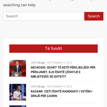
searching can help.
Search
for:
Të fundit
VOX Struga
SEPTEMBER 9, 2025
MICKOSKI: DUHET TË KETË PËRGJEGJËSI PËR
PËRGJIMET, KJO ËSHTË ÇËSHTJE E
MBIJETESËS SË SHTETIT
VOX Struga
SEPTEMBER 9, 2025
KASAMI: IZETI ËSHTË KANDIDATI I VETËM I
DENJË PËR ÇAIRIN