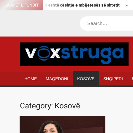
Skip
ësi për përgjimet, kjo është çështje e mbijetesës së shtetit
LAJMET E FUNDIT
Kas
to
content
Search
HOME
MAQEDONI
KOSOVË
SHQIPËRI
Category:
Kosovë