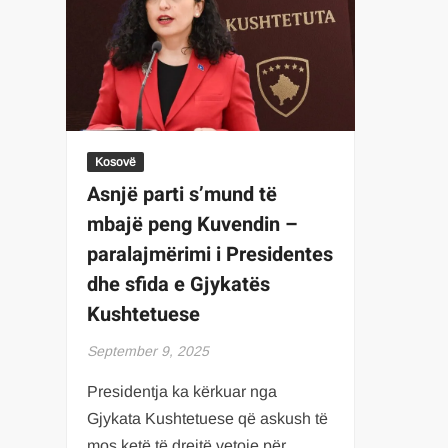
Kosovë
Asnjë parti s’mund të
mbajë peng Kuvendin –
paralajmërimi i Presidentes
dhe sfida e Gjykatës
Kushtetuese
September 9, 2025
Presidentja ka kërkuar nga
Gjykata Kushtetuese që askush të
mos ketë të drejtë vetoje për