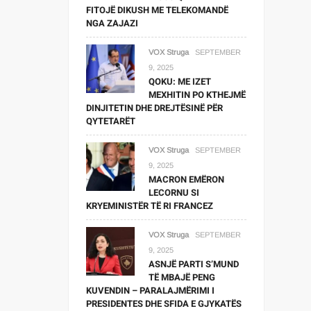
FITOJË DIKUSH ME TELEKOMANDË
NGA ZAJAZI
VOX Struga
SEPTEMBER
9, 2025
QOKU: ME IZET
MEXHITIN PO KTHEJMË
DINJITETIN DHE DREJTËSINË PËR
QYTETARËT
VOX Struga
SEPTEMBER
9, 2025
MACRON EMËRON
LECORNU SI
KRYEMINISTËR TË RI FRANCEZ
VOX Struga
SEPTEMBER
9, 2025
ASNJË PARTI S’MUND
TË MBAJË PENG
KUVENDIN – PARALAJMËRIMI I
PRESIDENTES DHE SFIDA E GJYKATËS