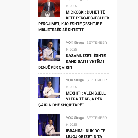
9, 2025
MICKOSKI: DUHET TË
KETË PËRGJEGJËSI PËR
PËRGJIMET, KJO ËSHTË ÇËSHTJE E
MBIJETESËS SË SHTETIT
VOX Struga
SEPTEMBER
9, 2025
KASAMI: IZETI ËSHTË
KANDIDATI I VETËM I
DENJË PËR ÇAIRIN
VOX Struga
SEPTEMBER
9, 2025
MEXHITI: VLEN SJELL
VLERA TË REJA PËR
ÇAIRIN DHE SHQIPTARËT
VOX Struga
SEPTEMBER
9, 2025
IBRAHIMI: NUK DO TË
LEJOJ QË IZETIN TA