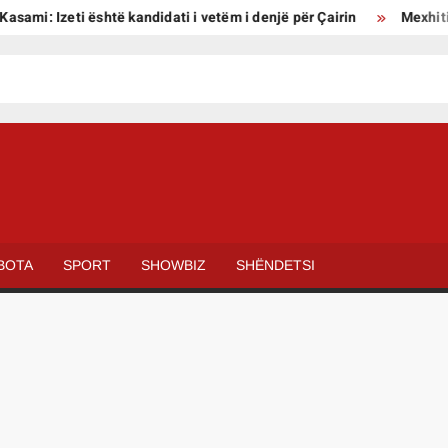
ami: Izeti është kandidati i vetëm i denjë për Çairin
Mexhiti: V
VOXSTRUGA.MK
Zëri i
qytetarëve
të Strugës
BOTA
SPORT
SHOWBIZ
SHËNDETSI