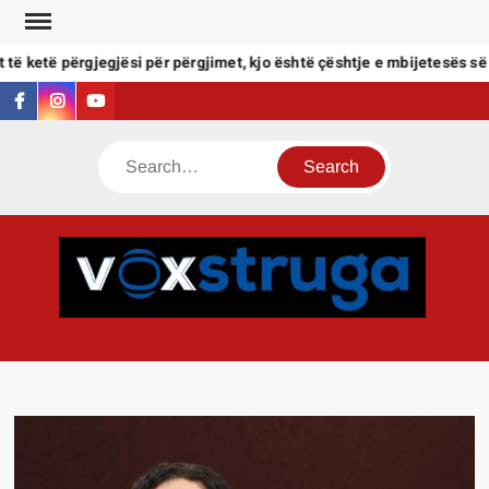
Skip
to
të ketë përgjegjësi për përgjimet, kjo është çështje e mbijetesës së s
content
facebook
instagram
youtube
Search
VOX
Zëri i
qytetar
të Stru