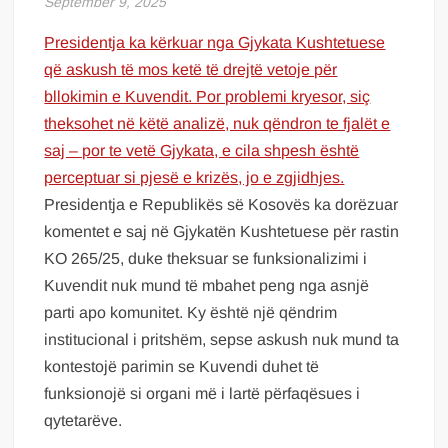
September 9, 2025
Presidentja ka kërkuar nga Gjykata Kushtetuese
që askush të mos ketë të drejtë vetoje për
bllokimin e Kuvendit. Por problemi kryesor, siç
theksohet në këtë analizë, nuk qëndron te fjalët e
saj – por te vetë Gjykata, e cila shpesh është
perceptuar si pjesë e krizës, jo e zgjidhjes.
Presidentja e Republikës së Kosovës ka dorëzuar
komentet e saj në Gjykatën Kushtetuese për rastin
KO 265/25, duke theksuar se funksionalizimi i
Kuvendit nuk mund të mbahet peng nga asnjë
parti apo komunitet. Ky është një qëndrim
institucional i pritshëm, sepse askush nuk mund ta
kontestojë parimin se Kuvendi duhet të
funksionojë si organi më i lartë përfaqësues i
qytetarëve.