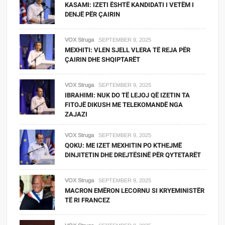
KASAMI: IZETI ËSHTË KANDIDATI I VETËM I
DENJË PËR ÇAIRIN
VOX Struga
SEPTEMBER 9, 2025
MEXHITI: VLEN SJELL VLERA TË REJA PËR
ÇAIRIN DHE SHQIPTARËT
VOX Struga
SEPTEMBER 9, 2025
IBRAHIMI: NUK DO TË LEJOJ QË IZETIN TA
FITOJË DIKUSH ME TELEKOMANDË NGA
ZAJAZI
VOX Struga
SEPTEMBER 9, 2025
QOKU: ME IZET MEXHITIN PO KTHEJMË
DINJITETIN DHE DREJTËSINË PËR QYTETARËT
VOX Struga
SEPTEMBER 9, 2025
MACRON EMËRON LECORNU SI KRYEMINISTËR
TË RI FRANCEZ