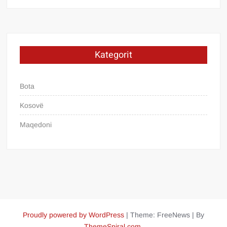
Kategorit
Bota
Kosovë
Maqedoni
Proudly powered by WordPress
|
Theme: FreeNews
|
By
ThemeSpiral.com
.